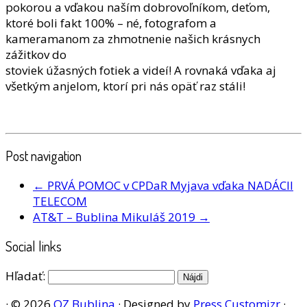
pokorou a vďakou naším dobrovoľníkom, deťom,
ktoré boli fakt 100% – né, fotografom a
kameramanom za zhmotnenie našich krásnych
zážitkov do
stoviek úžasných fotiek a videí! A rovnaká vďaka aj
všetkým anjelom, ktorí pri nás opäť raz stáli!
Post navigation
←
PRVÁ POMOC v CPDaR Myjava vďaka NADÁCII
TELECOM
AT&T – Bublina Mikuláš 2019
→
Social links
Hľadať:
· © 2026
OZ Bublina
· Designed by
Press Customizr
·