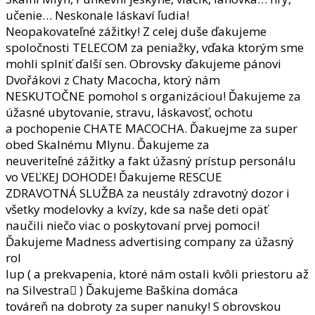
učenie… Neskonale láskaví ľudia!
Neopakovateľné zážitky! Z celej duše ďakujeme
spoločnosti TELECOM za peniažky, vďaka ktorým sme
mohli splniť ďalší sen. Obrovsky ďakujeme pánovi
Dvořákovi z Chaty Macocha, ktorý nám
NESKUTOČNE pomohol s organizáciou! Ďakujeme za
úžasné ubytovanie, stravu, láskavosť, ochotu
a pochopenie CHATE MACOCHA. Ďakuejme za super
obed Skalnému Mlynu. Ďakujeme za
neuveriteľné zážitky a fakt úžasný prístup personálu
vo VEĽKEJ DOHODE! Ďakujeme RESCUE
ZDRAVOTNÁ SLUŽBA za neustály zdravotný dozor i
všetky modelovky a kvízy, kde sa naše deti opäť
naučili niečo viac o poskytovaní prvej pomoci!
Ďakujeme Madness advertising company za úžasný
rol
lup ( a prekvapenia, ktoré nám ostali kvôli priestoru až
na Silvestra ) Ďakujeme Baškina domáca
továreň na dobroty za super nanuky! S obrovskou