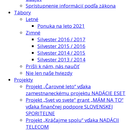
Sprístupnenie informácií podľa zákona
Tábory
Letné
Ponuka na leto 2021
Zimné
Silvester 2016 / 2017
Silvester 2015 / 2016
Silvester 2014 / 2015
Silvester 2013 / 2014
Prišli k nám, nás naučiť
Nie len naše hviezdy
Projekty
Projekt „Čarovné leto“ vďaka
zamestnaneckému projektu NADÁCIE ESET
Projekt „Svet vo svete“ grant „MÁM NA TO“
vďaka finančnej podpore SLOVENSKEJ
SPORITEĽNE
Projekt „Kráčajme spolu“ vďaka NADÁCII
TELECOM