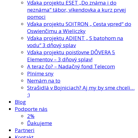
Vďaka projektu ESET „Do známa i do
neznáma“ tábor, víkendovka a kurz prvej
pomoci
Vďaka projektu SOITRON „ Cesta vpred“ do
Oswienčimu a Wieliczky
Vďaka projektu ADIENT „ S batohom na
vodu“ 3 dňový splav
Vďaka projektu poisťovne DÔVERA 5
Elementov – 3 dňový splav!
A teraz čo? – Nadačný fond Telecom
Plníme sny
Nemám na to
Strašidlá v Bojniciach? Aj my by sme chceli…
:)
Blog
Podporte nás
2%
Ďakujeme
Partneri
Kontakt