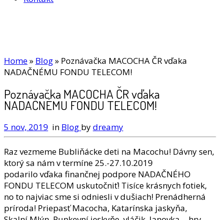
Home
»
Blog
»
Poznávačka MACOCHA ČR vďaka
NADAČNÉMU FONDU TELECOM!
Poznávačka MACOCHA ČR vďaka
NADAČNÉMU FONDU TELECOM!
5 nov, 2019
in
Blog
by
dreamy
Raz vezmeme Bubliňácke deti na Macochu! Dávny sen,
ktorý sa nám v termíne 25.-27.10.2019
podarilo vďaka finančnej podpore NADAČNÉHO
FONDU TELECOM uskutočniť! Tisíce krásnych fotiek,
no to najviac sme si odniesli v dušiach! Prenádherná
príroda! Priepasť Macocha, Katarínska jaskyňa,
Skalní Mlýn, Punkevní jeskyňe, vláčik, lanovka… hry,