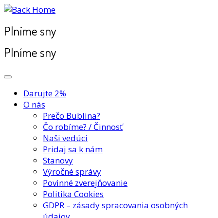
Plníme sny
Plníme sny
Darujte 2%
O nás
Prečo Bublina?
Čo robíme? / Činnosť
Naši vedúci
Pridaj sa k nám
Stanovy
Výročné správy
Povinné zverejňovanie
Politika Cookies
GDPR – zásady spracovania osobných
údajov