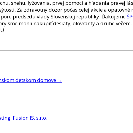
chu, snehu, lyžovania, prvej pomoci a hľadania pravej lá
sýtosti. Za zdravotný dozor počas celej akcie a opätovné
dpore predsedu vlády Slovenskej republiky. Ďakujeme
ŠP
orý sme mohli nakúpiť desiaty, olovranty a druhé večere.
LU
ešťanskom detskom domove
→
ting: Fusion IS, s.r.o.