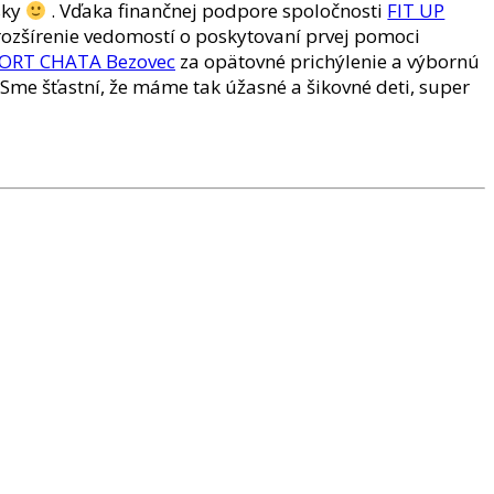
sky
. Vďaka finančnej podpore spoločnosti
FIT UP
 rozšírenie vedomostí o poskytovaní prvej pomoci
ORT CHATA Bezovec
za opätovné prichýlenie a výbornú
 Sme šťastní, že máme tak úžasné a šikovné deti, super