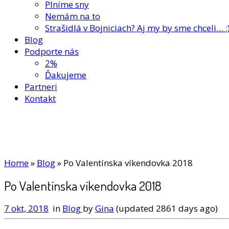
Plníme sny
Nemám na to
Strašidlá v Bojniciach? Aj my by sme chceli… :
Blog
Podporte nás
2%
Ďakujeme
Partneri
Kontakt
Home
»
Blog
»
Po Valentínska víkendovka 2018
Po Valentínska víkendovka 2018
7 okt, 2018
in
Blog
by
Gina
(updated 2861 days ago)