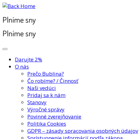
Plníme sny
Plníme sny
Darujte 2%
O nás
Prečo Bublina?
Čo robíme? / Činnosť
Naši vedúci
Pridaj sa k nám
Stanovy
Výročné správy
Povinné zverejňovanie
Politika Cookies
GDPR – zásady spracovania osobných údajov
Sprístupnenie informácií podľa zákona