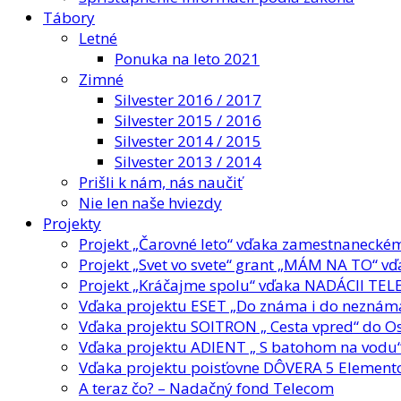
Tábory
Letné
Ponuka na leto 2021
Zimné
Silvester 2016 / 2017
Silvester 2015 / 2016
Silvester 2014 / 2015
Silvester 2013 / 2014
Prišli k nám, nás naučiť
Nie len naše hviezdy
Projekty
Projekt „Čarovné leto“ vďaka zamestnaneck
Projekt „Svet vo svete“ grant „MÁM NA TO“ 
Projekt „Kráčajme spolu“ vďaka NADÁCII TE
Vďaka projektu ESET „Do známa i do neznáma
Vďaka projektu SOITRON „ Cesta vpred“ do O
Vďaka projektu ADIENT „ S batohom na vodu“
Vďaka projektu poisťovne DÔVERA 5 Elementov
A teraz čo? – Nadačný fond Telecom