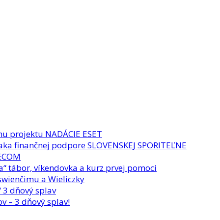
ému projektu NADÁCIE ESET
vďaka finančnej podpore SLOVENSKEJ SPORITEĽNE
LECOM
“ tábor, víkendovka a kurz prvej pomoci
swienčimu a Wieliczky
 3 dňový splav
 – 3 dňový splav!