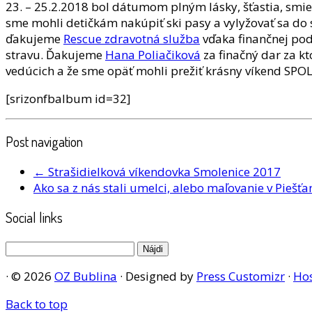
23. – 25.2.2018 bol dátumom plným lásky, šťastia, smie
sme mohli detičkám nakúpiť ski pasy a vylyžovať sa do 
ďakujeme
Rescue zdravotná služba
vďaka finančnej po
stravu. Ďakujeme
Hana Poliačiková
za finačný dar za kt
vedúcich a že sme opäť mohli prežiť krásny víkend SPO
[srizonfbalbum id=32]
Post navigation
←
Strašidielková víkendovka Smolenice 2017
Ako sa z nás stali umelci, alebo maľovanie v Pi
Social links
Hľadať:
· © 2026
OZ Bublina
· Designed by
Press Customizr
·
Hos
Back to top