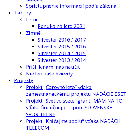
Sprístupnenie informácií podľa zákona
Tábory
Letné
Ponuka na leto 2021
Zimné
Silvester 2016 / 2017
Silvester 2015 / 2016
Silvester 2014 / 2015
Silvester 2013 / 2014
Prišli k nám, nás naučiť
Nie len naše hviezdy
Projekty
Projekt „Čarovné leto“ vďaka
zamestnaneckému projektu NADÁCIE ESET
Projekt „Svet vo svete“ grant „MÁM NA TO“
vďaka finančnej podpore SLOVENSKEJ
SPORITEĽNE
Projekt „Kráčajme spolu“ vďaka NADÁCII
TELECOM