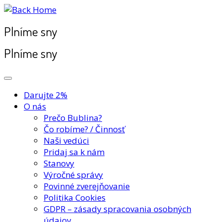
Plníme sny
Plníme sny
Darujte 2%
O nás
Prečo Bublina?
Čo robíme? / Činnosť
Naši vedúci
Pridaj sa k nám
Stanovy
Výročné správy
Povinné zverejňovanie
Politika Cookies
GDPR – zásady spracovania osobných
údajov