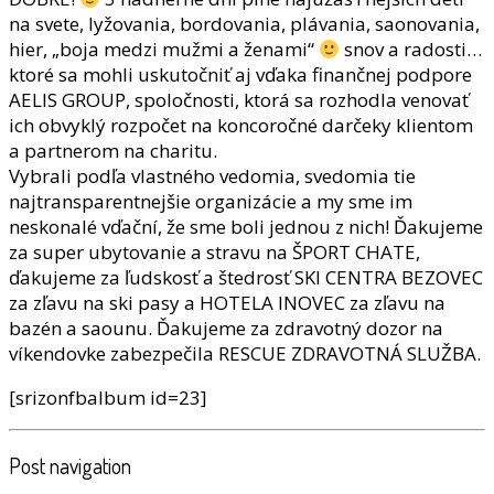
na svete, lyžovania, bordovania, plávania, saonovania,
hier, „boja medzi mužmi a ženami“
snov a radosti…
ktoré sa mohli uskutočniť aj vďaka finančnej podpore
AELIS GROUP, spoločnosti, ktorá sa rozhodla venovať
ich obvyklý rozpočet na koncoročné darčeky klientom
a partnerom na charitu.
Vybrali podľa vlastného vedomia, svedomia tie
najtransparentnejšie organizácie a my sme im
neskonalé vďační, že sme boli jednou z nich! Ďakujeme
za super ubytovanie a stravu na ŠPORT CHATE,
ďakujeme za ľudskosť a štedrosť SKI CENTRA BEZOVEC
za zľavu na ski pasy a HOTELA INOVEC za zľavu na
bazén a saounu. Ďakujeme za zdravotný dozor na
víkendovke zabezpečila RESCUE ZDRAVOTNÁ SLUŽBA.
[srizonfbalbum id=23]
Post navigation