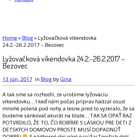
Home
»
Blog
»
Lyžovačková víkendovka
24.2.-26.2.2017 – Bezovec
Lyžovačková víkendovka 24.2.-26.2.2017 –
Bezovec
13 jún, 2017
in
Blog
by
Gina
A tak sme sa rozhodli, ze urobíme lyžovaciu
víkendovku… I keď nám počas príprav hádzal osud
mnohé polená pod nohy a tesne pred to vyzeralo, že sa
budeme sánkovať akurát na blate… TAK SA OPAŤ RAZ
POTVRDILO, ŽE TO, ČO ROBÍME S LÁSKOU PRE DETI Z
DETSKÝCH DOMOVOV PROSTE MUSÍ DOPADNÚŤ
DOBRE!
3 nádherné dni plné najúžasTnejších detí