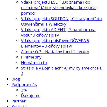
Vďaka projektu ESET „Do známa i do
neznáma“ tábor, víkendovka a kurz prvej
pomoci
Vďaka projektu SOITRON „ Cesta vpred“ do
Oswienčimu a Wieliczky
Vďaka projektu ADIENT „ S batohom na
vodu“ 3 dňový splav
Vďaka projektu poisťovne DÔVERA 5
Elementov – 3 dňový splav!
A teraz čo? – Nadačný fond Telecom
Plníme sny
Nemám na to
Strašidlá v Bojniciach? Aj my by sme chceli…
:)
Blog
Podporte nás
2%
Ďakujeme
Partneri
Kontakt